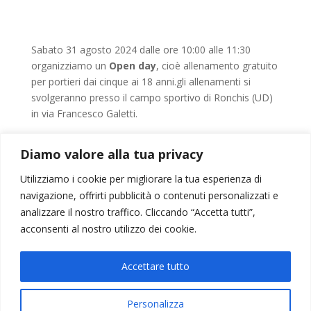
Sabato 31 agosto 2024 dalle ore 10:00 alle 11:30
organizziamo un
Open day
, cioè allenamento gratuito
per portieri dai cinque ai 18 anni.gli allenamenti si
svolgeranno presso il campo sportivo di Ronchis (UD)
in via Francesco Galetti.
Per qualsiasi informazione puoi contattarci
via e-mail
o
Diamo valore alla tua privacy
al telefono 349-6703348.
Utilizziamo i cookie per migliorare la tua esperienza di
navigazione, offrirti pubblicità o contenuti personalizzati e
analizzare il nostro traffico. Cliccando “Accetta tutti”,
←
Precedente
Successivo
→
acconsenti al nostro utilizzo dei cookie.
Accettare tutto
Personalizza